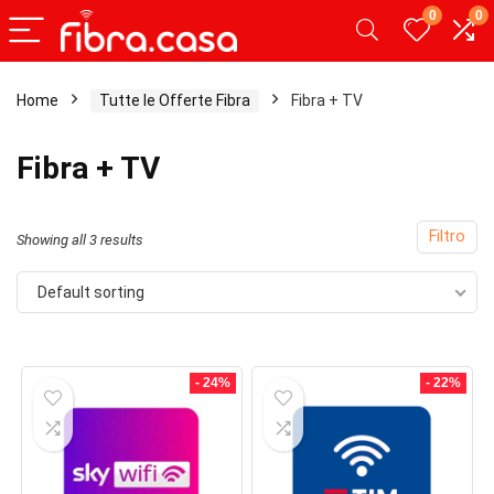
0
0
Home
Tutte le Offerte Fibra
Fibra + TV
x
Fibra + TV
ce
ce
Filtro
Showing all 3 results
Default sorting
- 24%
- 22%