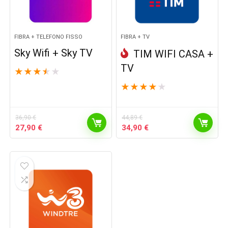
FIBRA + TELEFONO FISSO
FIBRA + TV
Sky Wifi + Sky TV
TIM WIFI CASA +
TV
★
★
★
★
★
★
★
★
★
★
36,90
€
44,89
€
Original
Current
Original
Current
27,90
€
34,90
€
price
price
price
price
was:
is:
was:
is:
36,90 €.
27,90 €.
44,89 €.
34,90 €.