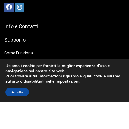
Info e Contatti
Supporto
Come Funziona
Recensioni
Usiamo i cookie per fornirti la miglior esperienza d'uso e
Contatti
navigazione sul nostro sito web.
Puoi trovare altre informazioni riguardo a quali cookie usiamo
Collabora con noi
sul sito o disabilitarli nelle
impostazioni
.
Accetta
Sempre aperti a nuove idee
Scrivici a
collab@fibra.casa