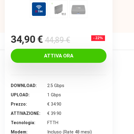
Original
Current
34,90
€
44,89
€
- 22%
price
price
was:
is:
ATTIVA ORA
44,89 €.
34,90 €.
DOWNLOAD
2.5 Gbps
UPLOAD
1 Gbps
Prezzo
€ 34.90
ATTIVAZIONE
€ 39.90
Tecnologia
FTTH
Modem
Incluso (Rate 48 mesi)