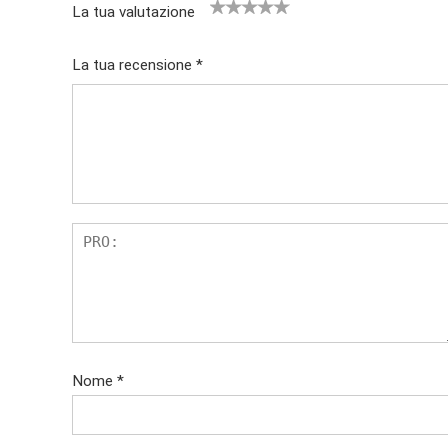
La tua valutazione
1
2
3
4
5
La tua recensione
*
Nome
*