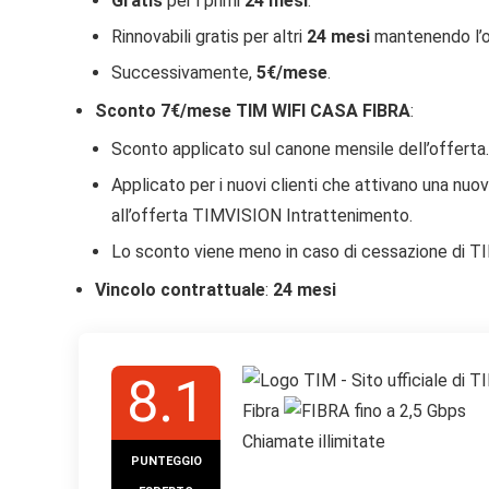
Gratis
per i primi
24 mesi
.
Rinnovabili gratis per altri
24 mesi
mantenendo l’of
Successivamente,
5€/mese
.
Sconto 7€/mese TIM WIFI CASA FIBRA
:
Sconto applicato sul canone mensile dell’offerta.
Applicato per i nuovi clienti che attivano una nu
all’offerta TIMVISION Intrattenimento.
Lo sconto viene meno in caso di cessazione di T
Vincolo contrattuale
:
24 mesi
8.1
Fibra
fino a 2,5 Gbps
Chiamate illimitate
PUNTEGGIO