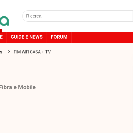
Cercare:
T
E
GUIDE E NEWS
FORUM
ps
TIM WIFI CASA + TV