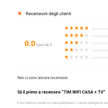
Recensioni degli utenti
★
★
★
★
★
★
★
★
★
★
0.0
★
★
★
★
★
fuori da 5
★
★
★
★
★
★
★
★
★
★
Non ci sono ancora recensioni.
Sii il primo a recensire “TIM WIFI CASA + TV”
Il tuo indirizzo email non sarà pubblicato.
I campi obbligatori s