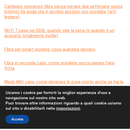
Cambiare operatore fibra senza restare due settimane senza
internet (la guida che il vecchio gestore non vorrebbe farti
leggere)
Wi-Fi 7 casa nel 2026: quando vale la pena (e quando è un
acquisto totalmente inutile)
Fibra per smart working: cosa guardare davvero
Fibra in seconda casa: come scegliere senza pagare l’aria
fritta
Mesh WiFi casa: come eliminare le zone morte anche se hai la
fibra più veloce d’Italia
Usiamo i cookie per fornirti la miglior esperienza d'uso e
navigazione sul nostro sito web.
Puoi trovare altre informazioni riguardo a quali cookie usiamo
sul sito o disabilitarli nelle
impostazioni
.
Accetta