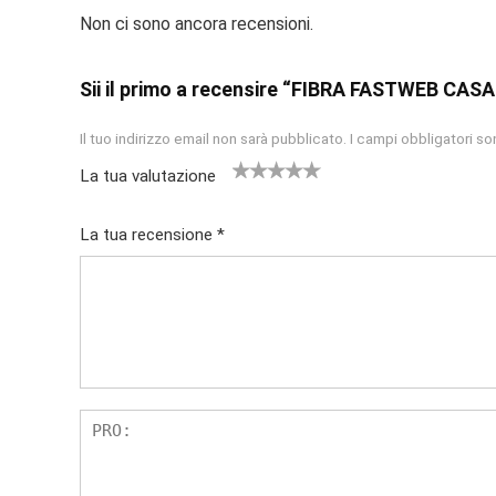
Non ci sono ancora recensioni.
Sii il primo a recensire “FIBRA FASTWEB CAS
Il tuo indirizzo email non sarà pubblicato.
I campi obbligatori s
La tua valutazione
1
2
3
4
5
La tua recensione
*