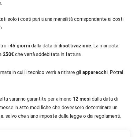
a.
ti solo i costi pari a una mensilità corrispondente ai costi
o.
tro i
45 giorni
dalla data di
disattivazione
. La mancata
 a
250€
che verrà addebitata in fattura.
ata in cui il tecnico verrà a ritirare gli
apparecchi
. Potrai
celta saranno garantite per almeno
12 mesi
dalla data di
o messe in atto modifiche che dovessero determinare un
e, salvo che siano imposte dalla legge o dai regolamenti.