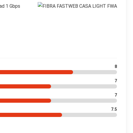
 ad 1 Gbps
8
7
7
7.5