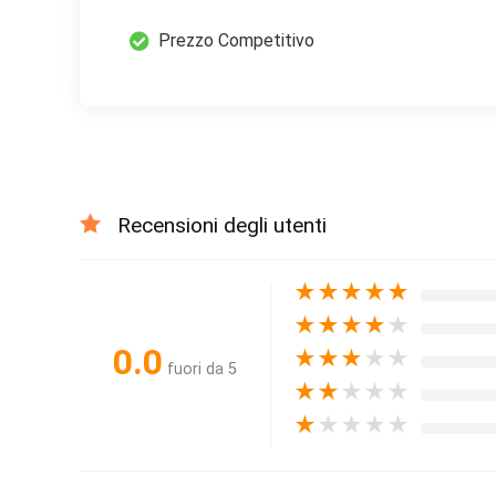
Prezzo Competitivo
Recensioni degli utenti
★
★
★
★
★
★
★
★
★
★
0.0
★
★
★
★
★
fuori da 5
★
★
★
★
★
★
★
★
★
★