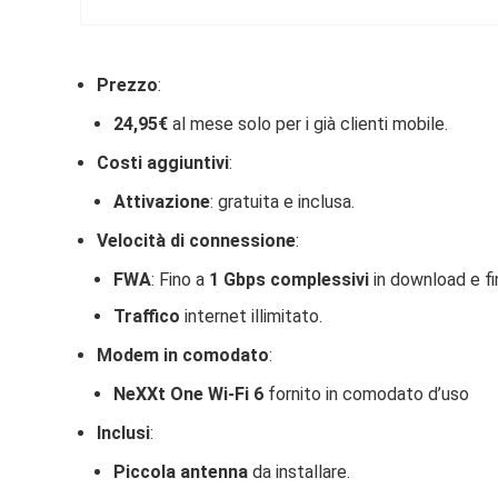
Prezzo
:
24,95€
al mese solo per i già clienti mobile.
Costi aggiuntivi
:
Attivazione
: gratuita e inclusa.
Velocità di connessione
:
FWA
: Fino a
1 Gbps complessivi
in download e f
Traffico
internet illimitato.
Modem in comodato
:
NeXXt One Wi-Fi 6
fornito in comodato d’uso
Inclusi
:
Piccola antenna
da installare.