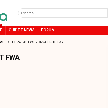
Cercare:
T
E
GUIDE E NEWS
FORUM
ti
FIBRA FASTWEB CASA LIGHT FWA
HT FWA