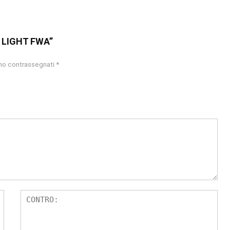
A LIGHT FWA”
ono contrassegnati
*