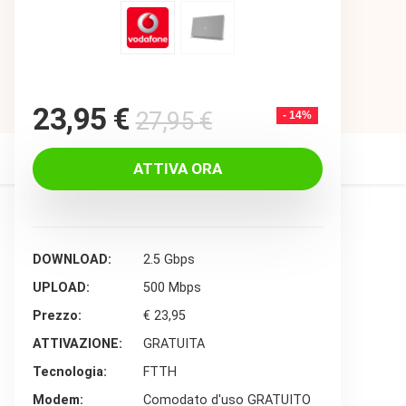
Original
Current
23,95
€
27,95
€
- 14%
price
price
was:
is:
ATTIVA ORA
27,95 €.
23,95 €.
DOWNLOAD
2.5 Gbps
UPLOAD
500 Mbps
Prezzo
€ 23,95
ATTIVAZIONE
GRATUITA
Tecnologia
FTTH
Modem
Comodato d'uso GRATUITO