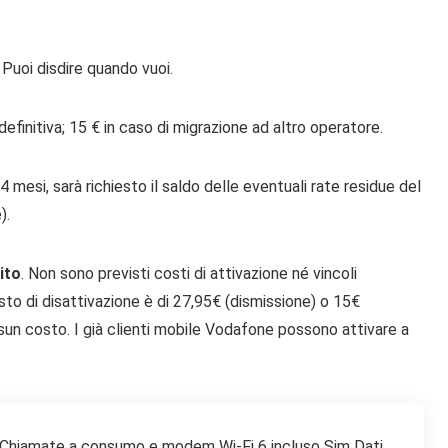
Puoi disdire quando vuoi.
efinitiva; 15 € in caso di migrazione ad altro operatore.
4 mesi, sarà richiesto il saldo delle eventuali rate residue del
).
ito
. Non sono previsti costi di attivazione né vincoli
osto di disattivazione è di 27,95€ (dismissione) o 15€
sun costo. I già clienti mobile Vodafone possono attivare a
Chiamate a consumo e modem Wi-Fi 6 incluso
Sim Dati