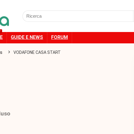
Cercare:
T
E
GUIDE E NEWS
FORUM
ps
VODAFONE CASA START
luso