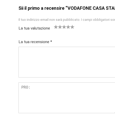
Sii il primo a recensire “VODAFONE CASA ST
Il tuo indirizzo email non sarà pubblicato.
I campi obbligatori s
La tua valutazione
1
2
3
4
5
La tua recensione
*