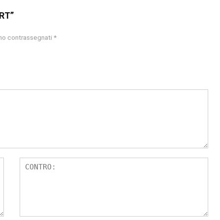
ART”
ono contrassegnati
*