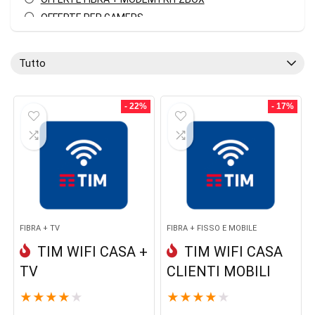
OFFERTE PER GAMERS
Offerte per Studenti
Tutte le Offerte Fibra
Tutto
Tutte le categorie
- 22%
- 17%
FIBRA + TV
FIBRA + FISSO E MOBILE
TIM WIFI CASA +
TIM WIFI CASA
TV
CLIENTI MOBILI
★
★
★
★
★
★
★
★
★
★