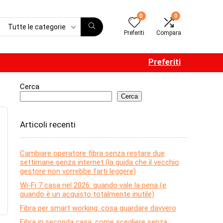
0
0
Tutte le categorie
Preferiti
Compara
Preferiti
Cerca
Cerca
Articoli recenti
Cambiare operatore fibra senza restare due
settimane senza internet (la guida che il vecchio
gestore non vorrebbe farti leggere)
Wi-Fi 7 casa nel 2026: quando vale la pena (e
quando è un acquisto totalmente inutile)
Fibra per smart working: cosa guardare davvero
Fibra in seconda casa: come scegliere senza