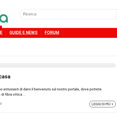
Cercare:
T
E
GUIDE E NEWS
FORUM
.casa
o entusiasti di darvi il benvenuto sul nostro portale, dove potrete
di fibra ottica ...
1
LEGGI DI PIÙ +