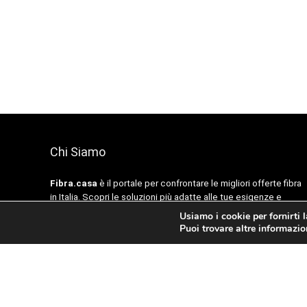
Chi Siamo
Fibra.casa
è il portale per confrontare le migliori offerte fibra
in Italia. Scopri le soluzioni più adatte alle tue esigenze e
approfitta di promozioni esclusive. Tutti i contenuti sono
Usiamo i cookie per fornirti 
selezionati con cura, garantendo informazioni trasparenti e
Puoi trovare altre informazion
indipendenti.
Leggi di più
.