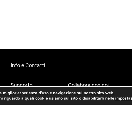
Info e Contatti
Supporto
Collabora con noi
la miglior esperienza d'uso e navigazione sul nostro sito web.
i riguardo a quali cookie usiamo sul sito o disabilitarli nelle
impostaz
Come Funziona
Sempre aperti a nuove idee
Recensioni
Scrivici a
collab@fibra.casa
Contatti