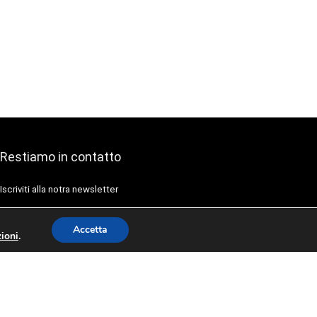
Restiamo in contatto
Iscriviti alla notra newsletter
Accetta
ioni
.