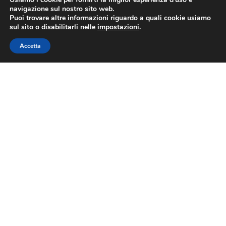
navigazione sul nostro sito web.
Puoi trovare altre informazioni riguardo a quali cookie usiamo
sul sito o disabilitarli nelle
impostazioni
.
Accetta
Chi Siamo
Fibra.casa
è il portale per confrontare le migliori offerte fibra in Italia.
Scopri le soluzioni più adatte alle tue esigenze e approfitta di
promozioni esclusive. Tutti i contenuti sono selezionati con cura,
garantendo informazioni trasparenti e indipendenti.
Leggi di più
.