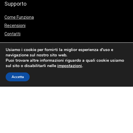
Supporto
Come Funziona
Recensioni
Contatti
Collabora con noi
Usiamo i cookie per fornirti la miglior esperienza d'uso e
navigazione sul nostro sito web.
Sempre aperti a nuove idee
Puoi trovare altre informazioni riguardo a quali cookie usiamo
sul sito o disabilitarli nelle
impostazioni
.
Scrivici a
collab@fibra.casa
Accetta
Restiamo in contatto
Iscriviti alla notra newsletter