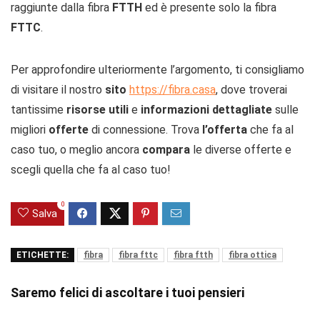
raggiunte dalla fibra
FTTH
ed è presente solo la fibra
FTTC
.
Per approfondire ulteriormente l’argomento, ti consigliamo
di visitare il nostro
sito
https://fibra.casa
, dove troverai
tantissime
risorse utili
e
informazioni dettagliate
sulle
migliori
offerte
di connessione. Trova
l’offerta
che fa al
caso tuo, o meglio ancora
compara
le diverse offerte e
scegli quella che fa al caso tuo!
0
Salva
ETICHETTE:
fibra
fibra fttc
fibra ftth
fibra ottica
Saremo felici di ascoltare i tuoi pensieri