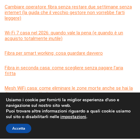
Cambiare operatore fibra senza restare due settimane senza
internet (la guida che il vecchio gestore non vorrebbe farti
leggere)
Wi-Fi 7 casa nel 2026: quando vale la pena (e quando è un
acquisto totalmente inutile)
Fibra per smart working: cosa guardare davvero
Fibra in seconda casa: come scegliere senza pagare l’aria
fritta
Mesh WiFi casa: come eliminare le zone morte anche se hai la
fibra più veloce d’Italia
Usiamo i cookie per fornirti la miglior esperienza d'uso e
navigazione sul nostro sito web.
Puoi trovare altre informazioni riguardo a quali cookie usiamo
sul sito o disabilitarli nelle
impostazioni
.
Accetta