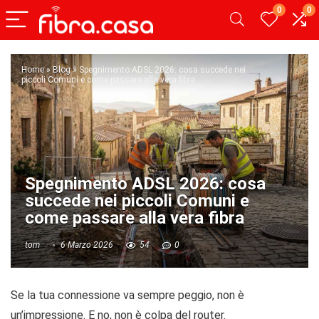
0
0
Home
»
Blog
»
Spegnimento ADSL 2026: cosa succede nei
piccoli Comuni e come passare alla vera fibra
Spegnimento ADSL 2026: cosa
succede nei piccoli Comuni e
come passare alla vera fibra
tom
6 Marzo 2026
54
0
Se la tua connessione va sempre peggio, non è
un’impressione. E no, non è colpa del router.