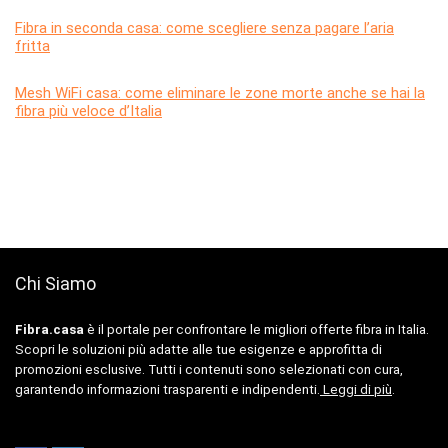
Fibra in seconda casa: come scegliere senza pagare l’aria
fritta
Mesh WiFi casa: come eliminare le zone morte anche se hai la
fibra più veloce d’Italia
Chi Siamo
Fibra.casa
è il portale per confrontare le migliori offerte fibra in Italia.
Scopri le soluzioni più adatte alle tue esigenze e approfitta di
promozioni esclusive. Tutti i contenuti sono selezionati con cura,
garantendo informazioni trasparenti e indipendenti.
Leggi di più
.