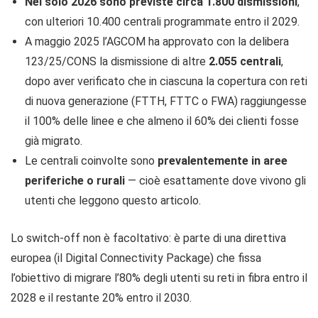
Nel solo 2026 sono previste circa 1.800 dismissioni
,
con ulteriori 10.400 centrali programmate entro il 2029.
A maggio 2025 l’AGCOM ha approvato con la delibera
123/25/CONS la dismissione di altre
2.055 centrali
,
dopo aver verificato che in ciascuna la copertura con reti
di nuova generazione (FTTH, FTTC o FWA) raggiungesse
il 100% delle linee e che almeno il 60% dei clienti fosse
già migrato.
Le centrali coinvolte sono
prevalentemente in aree
periferiche o rurali
— cioè esattamente dove vivono gli
utenti che leggono questo articolo.
Lo switch-off non è facoltativo: è parte di una direttiva
europea (il Digital Connectivity Package) che fissa
l’obiettivo di migrare l’80% degli utenti su reti in fibra entro il
2028 e il restante 20% entro il 2030.